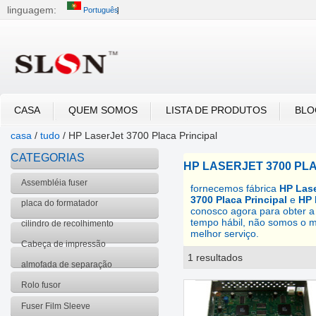
linguagem:
Português
中文
English
العربية
Português
Русский
CASA
QUEM SOMOS
LISTA DE PRODUTOS
BLO
casa
/
tudo
/
HP LaserJet 3700 Placa Principal
CATEGORIAS
HP LASERJET 3700 PL
Assembléia fuser
fornecemos fábrica
HP Lase
3700 Placa Principal
e
HP 
placa do formatador
conosco agora para obter 
tempo hábil, não somos o 
cilindro de recolhimento
melhor serviço.
Cabeça de impressão
1 resultados
lista
almofada de separação
Rolo fusor
Fuser Film Sleeve