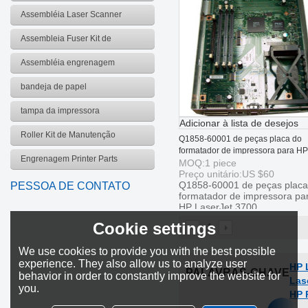
Assembléia Laser Scanner
Assembleia Fuser Kit de
manutenção
Assembléia engrenagem
bandeja de papel
tampa da impressora
Adicionar à lista de desejos
Roller Kit de Manutenção
Q1858-60001 de peças placa do
formatador de impressora para HP
Engrenagem Printer Parts
LaserJet 3700
MOQ:
1
piece
Preço unitário:
US $
60
Q1858-60001 de peças placa
PESSOA DE CONTATO
formatador de impressora pa
HP LaserJet 3700
Cookie settings
1
We use cookies to provide you with the best possible
experience. They also allow us to analyze user
HP 
PALAVRAS-CHAVE
behavior in order to constantly improve the website for
Las
you.
HP 