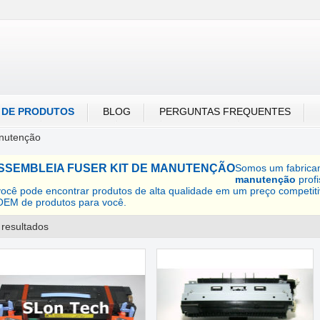
Português
Русский
A DE PRODUTOS
BLOG
PERGUNTAS FREQUENTES
anutenção
SSEMBLEIA FUSER KIT DE MANUTENÇÃO
Somos um fabrica
manutenção
profi
você pode encontrar produtos de alta qualidade em um preço competit
OEM de produtos para você.
 resultados
lista