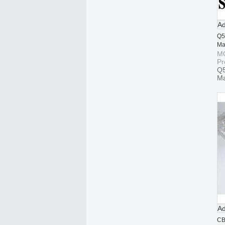
Ad
Q5
Ma
M
Pr
Q5
Ma
Ad
CB