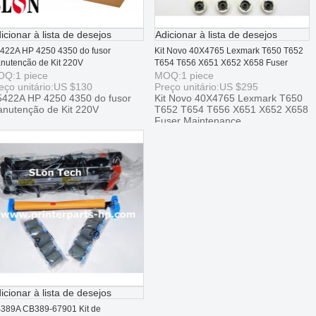
icionar à lista de desejos
Adicionar à lista de desejos
422A HP 4250 4350 do fusor
Kit Novo 40X4765 Lexmark T650 T652
nutenção de Kit 220V
T654 T656 X651 X652 X658 Fuser
OQ:
1
piece
Maintenance
MOQ:
1
piece
eço unitário:
US $
130
Preço unitário:
US $
295
422A HP 4250 4350 do fusor
Kit Novo 40X4765 Lexmark T650
nutenção de Kit 220V
T652 T654 T656 X651 X652 X658
Fuser Maintenance
icionar à lista de desejos
389A CB389-67901 Kit de