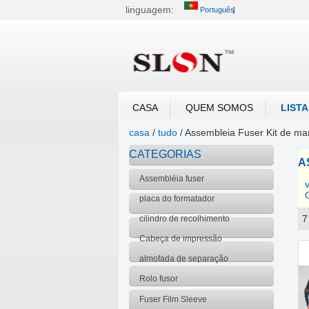
linguagem:
Português
中文
English
العربية
CASA
QUEM SOMOS
LIST
casa
/
tudo
/
Assembleia Fuser Kit de m
CATEGORIAS
A
Assembléia fuser
placa do formatador
7
cilindro de recolhimento
mostruário
Cabeça de impressão
almofada de separação
Rolo fusor
Fuser Film Sleeve