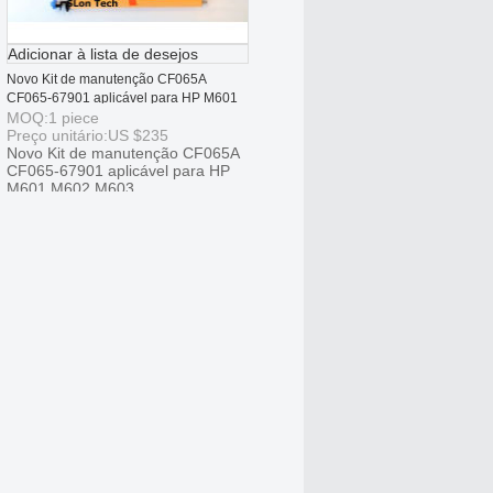
Adicionar à lista de desejos
Novo Kit de manutenção CF065A
CF065-67901 aplicável para HP M601
M602 M603
MOQ:
1
piece
Preço unitário:
US $
235
Novo Kit de manutenção CF065A
CF065-67901 aplicável para HP
M601 M602 M603