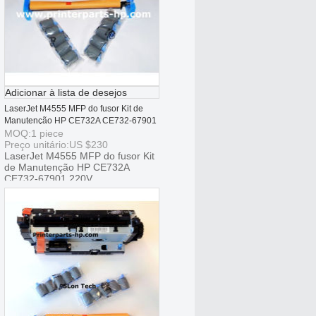
Adicionar à lista de desejos
LaserJet M4555 MFP do fusor Kit de
Manutenção HP CE732A CE732-67901
220V
MOQ:
1
piece
Preço unitário:
US $
230
LaserJet M4555 MFP do fusor Kit
de Manutenção HP CE732A
CE732-67901 220V