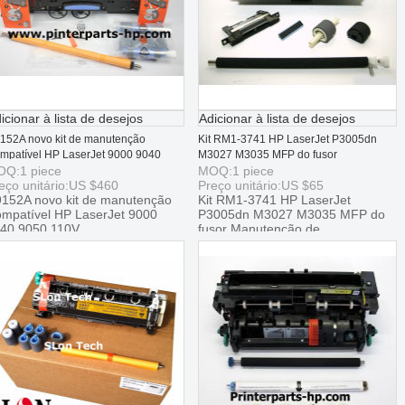
icionar à lista de desejos
Adicionar à lista de desejos
152A novo kit de manutenção
Kit RM1-3741 HP LaserJet P3005dn
mpatível HP LaserJet 9000 9040
M3027 M3035 MFP do fusor
50 110V
OQ:
1
piece
Manutenção de
MOQ:
1
piece
eço unitário:
US $
460
Preço unitário:
US $
65
152A novo kit de manutenção
Kit RM1-3741 HP LaserJet
mpatível HP LaserJet 9000
P3005dn M3027 M3035 MFP do
40 9050 110V
fusor Manutenção de