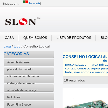
linguagem:
Português
中文
English
العربية
Português
Русский
CASA
QUEM SOMOS
LISTA DE PRODUTOS
BLO
casa
/
tudo
/
Conselho Logical
CATEGORIAS
CONSELHO LOGICAL
SL
de
Assembléia fuser
personalizado, marca priv
contato conosco agora para
placa do formatador
hábil, não somos o menor 
cilindro de recolhimento
18 resultados
lista
Cabeça de impressão
almofada de separação
Rolo fusor
Fuser Film Sleeve