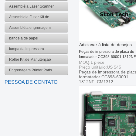
Assembléia Laser Scanner
Assembleia Fuser Kit de
manutenção
Assembléia engrenagem
bandeja de papel
Adicionar à lista de desejos
tampa da impressora
Peças de impressora de placa do
formatador CC398-60001 1312NF
Roller Kit de Manutenção
CM1312
MOQ:
1
piece
Preço unitário:
US $
45
Engrenagem Printer Parts
Peças de impressora de plac
formatador CC398-60001
1312NFI CM1312
PESSOA DE CONTATO