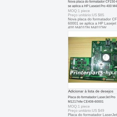
Nova placa do formatador CF150
se aplica a HP Lasejet Pro 400 
M401DW
MOQ:
1
piece
Preço unitário:
US $
85
Nova placa do formatador C
60001 se aplica a HP Lasejet
400 M401DN M401DW
Adicionar à lista de desejos
Placa do formatador LaserJet Pro
M1217nfw CE408-60001
MOQ:
1
piece
Preço unitário:
US $
49
Placa do formatador LaserJet