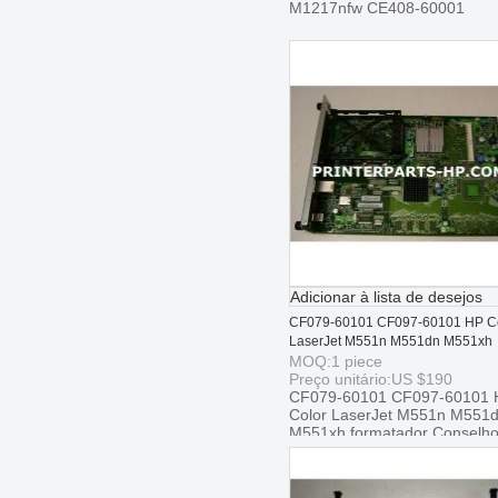
M1217nfw CE408-60001
Adicionar à lista de desejos
CF079-60101 CF097-60101 HP C
LaserJet M551n M551dn M551xh
formatador Conselho
MOQ:
1
piece
Preço unitário:
US $
190
CF079-60101 CF097-60101 
Color LaserJet M551n M551
M551xh formatador Conselh