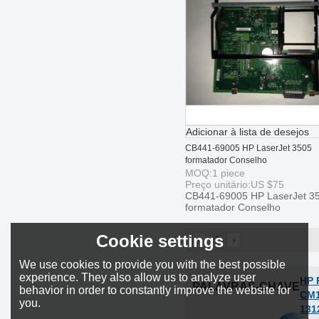
Adicionar à lista de desejos
CB441-69005 HP LaserJet 3505
formatador Conselho
MOQ:
1
piece
Preço unitário:
US $
75
CB441-69005 HP LaserJet 3
formatador Conselho
Cookie settings
1
We use cookies to provide you with the best possible
experience. They also allow us to analyze user
HP 
PALAVRAS-CHAVE
behavior in order to constantly improve the website for
CM1
you.
131