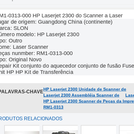
M1-0313-000 HP Laserjet 2300 do Scanner a Laser
ugar de origem: Guangdong China (continente)
arca: SLON
úmero modelo:
HP Laserjet 2300
ipo: Outro
ome: Laser Scanner
eças nunmber:
RM1-0313-000
ipo: Original Novo
epair Kit conjunto do aquecedor conjunto de fusão Fuse
nit HP HP Kit de Transferência
HP Laserjet 2300 Unidade de Scanner de
PALAVRAS-CHAVE
Laserjet 2300 Assembléia Scanner de
Lase
HP Laserjet 2300 Scanner de Peças da Impr
RM1-0313
RODUTOS RELACIONADOS