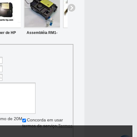
er de HP
Assembléia RM1-
RM1-0173 HP
Assembléia a laser
t RM1-6322-
6382 HP a laser
LaserJet 4200n
Scanner de RG5-
ENT Fluxo
Scanner de HP
4200 4200 dn
1899 RG5-1895 HP
5C a laser
LaserJet P2035
HP Laserjet 8000
para P2055
para 5Si impressor
Impressoras
áximo de 20M
Concorda em usar
termos de serviço,
Termos