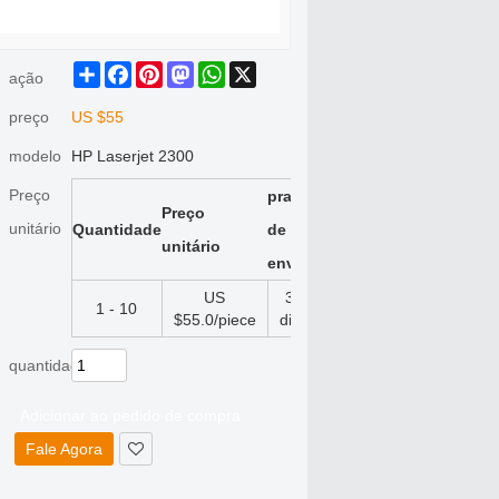
Share
Facebook
Pinterest
Mastodon
WhatsApp
X
ação
preço
US $
55
modelo
HP Laserjet 2300
Preço
prazo
Preço
unitário
Quantidade
de
unitário
envio
US
3
1 - 10
$
55.0
/piece
dia
quantidade
Adicionar ao pedido de compra
Fale Agora