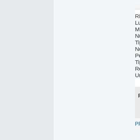
R
L
M
N
T
N
P
T
R
U
P