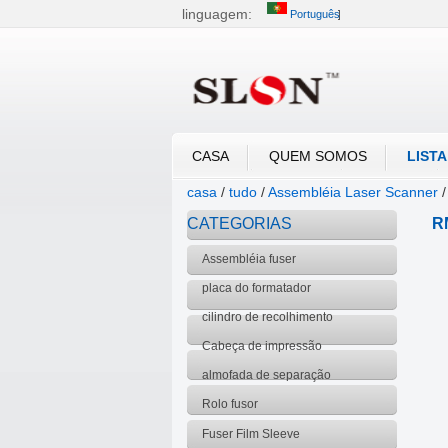
linguagem:
Português
中文
English
العربية
CASA
QUEM SOMOS
LIST
casa
/
tudo
/
Assembléia Laser Scanner
CATEGORIAS
R
Assembléia fuser
placa do formatador
cilindro de recolhimento
Cabeça de impressão
almofada de separação
Rolo fusor
Fuser Film Sleeve