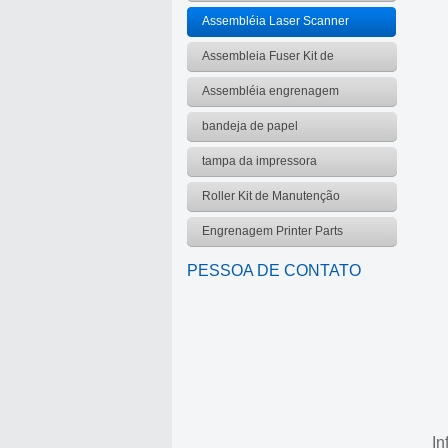
Assembléia Laser Scanner
Assembleia Fuser Kit de
manutenção
Assembléia engrenagem
bandeja de papel
tampa da impressora
Roller Kit de Manutenção
Engrenagem Printer Parts
PESSOA DE CONTATO
In