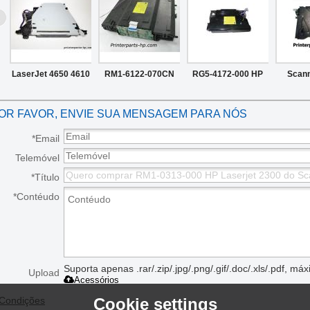
LaserJet 4650 4610
RM1-6122-070CN
RG5-4172-000 HP
Scann
Assembleia a laser
Color LaserJet
Laserjet 2100
LaserJe
OR FAVOR, ENVIE SUA MENSAGEM PARA NÓS
Scanner de HP
Assembleia
Assembleia a laser
000CN 
Color RG5-7475
Scanner de M750dn
Scanner de
MFP M52
*
Email
Telemóvel
Empresa
*
Título
*
Contéudo
Suporta apenas .rar/.zip/.jpg/.png/.gif/.doc/.xls/.pdf, m
Upload
Acessórios
 Condições
Cookie settings