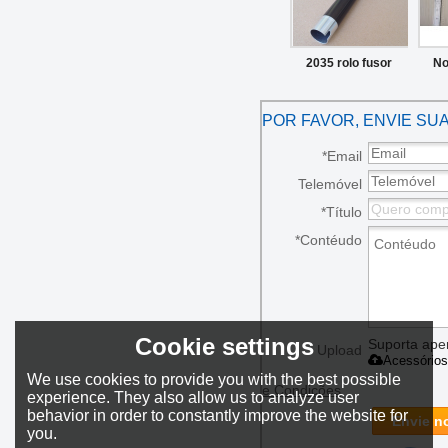
2035 rolo fusor
No
superior 2HF25010
s
POR FAVOR, ENVIE SU
para Kyocera KM-
Kyo
1635
3920
*
Email
Telemóvel
3
*
Título
*
Contéudo
Cookie settings
Suporta apen
Upload
Acessórios
We use cookies to provide you with the best possible
e Condições
experience. They also allow us to analyze user
behavior in order to constantly improve the website for
Envie no
you.