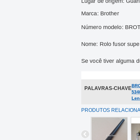
Lugar de origem:
Guang
Marca: Brother
Número modelo:
BROT
Nome:
Rolo fusor supe
Se você tiver alguma dú
BRO
PALAVRAS-CHAVE
534
Len
PRODUTOS RELACION