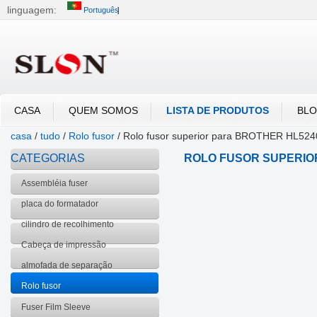
linguagem:
Português
中文
English
العربية
Português
Русский
CASA
QUEM SOMOS
LISTA DE PRODUTOS
BL
casa
/
tudo
/
Rolo fusor
/
Rolo fusor superior para BROTHER HL524
CATEGORIAS
ROLO FUSOR SUPERIOR 
LENOVO
Assembléia fuser
placa do formatador
cilindro de recolhimento
Cabeça de impressão
almofada de separação
Rolo fusor
Fuser Film Sleeve